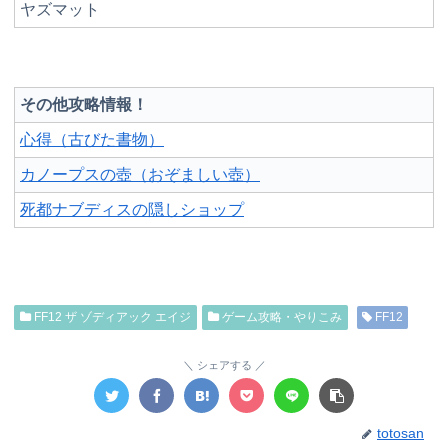
ヤズマット
その他攻略情報！
心得（古びた書物）
カノープスの壺（おぞましい壺）
死都ナブディスの隠しショップ
FF12 ザ ゾディアック エイジ
ゲーム攻略・やりこみ
FF12
シェアする
totosan