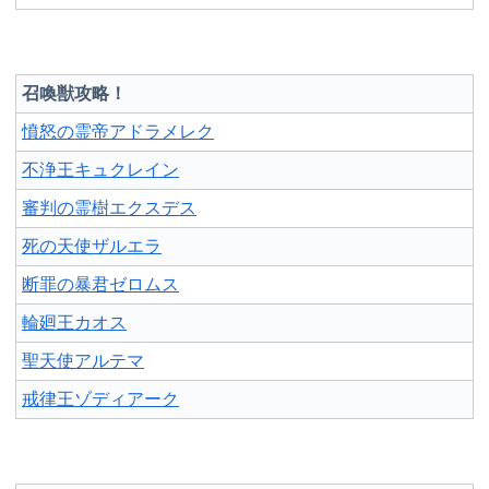
召喚獣攻略！
憤怒の霊帝アドラメレク
不浄王キュクレイン
審判の霊樹エクスデス
死の天使ザルエラ
断罪の暴君ゼロムス
輪廻王カオス
聖天使アルテマ
戒律王ゾディアーク