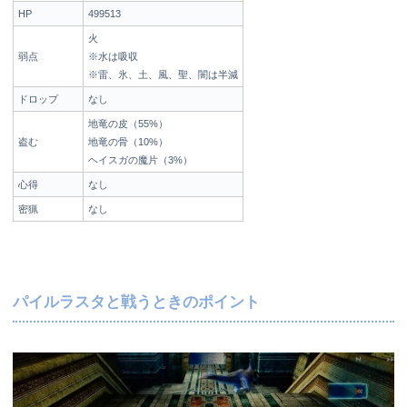
HP
499513
火
弱点
※水は吸収
※雷、氷、土、風、聖、闇は半減
ドロップ
なし
地竜の皮（55%）
盗む
地竜の骨（10%）
ヘイスガの魔片（3%）
心得
なし
密猟
なし
パイルラスタと戦うときのポイント