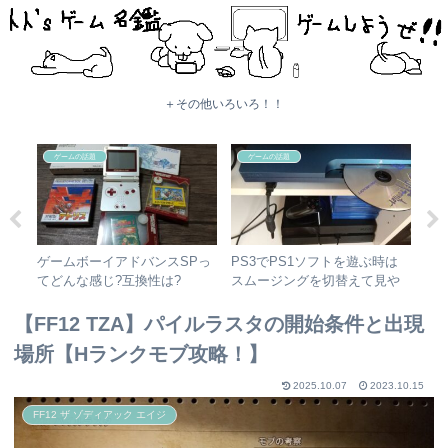
＋その他いろいろ！！
ゲームの話題
ゲームの話題
くれ
ゲームボーイアドバンスSPっ
PS3でPS1ソフトを遊ぶ時は
PS
S
てどんな感じ?互換性は?
スムージングを切替えて見や
フ
すくしよう！！
【FF12 TZA】パイルラスタの開始条件と出現
場所【Hランクモブ攻略！】
2025.10.07
2023.10.15
FF12 ザ ゾディアック エイジ