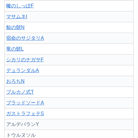
蠍のしっぽF
マサムネI
鯨の髭N
宿命のサジタリA
竜の髭L
シカリのナガサF
デュランダルA
おろちN
ブルカノ式T
ブラッドソードA
ガストラフェテS
アルデバランY
トウルヌソル