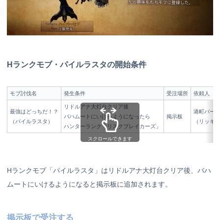
Hランクモブ・パイルラスタの開始条件
モブ討伐名
発生条件
受注場所
依頼人
リドルアナ大灯台クリア後
最強はどっちだ！？
港町バーフ
バハムートにいけるようになったら
掲示板
（パイルラスタ）
（リッキ
ハンターランク「リスクブレイカーズ」
スクロールできます
Hランクモブ「パイルラスタ」はリドルアナ大灯台クリア後、バハ
ムートにいけるようになると掲示板に追加されます。
掲示板で受注する