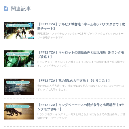
関連記事
【FF12 TZA】ナルビナ城塞地下牢～王都ラバナスタまで｜攻
FF12 ザ ゾディアック エイジ
略チャート3
FF12TZA（ファイナルファンタジー12 ザ ゾディアックエイジ）のストー
リー攻略チャートです。...
【FF12 TZA】キャロットの開始条件と出現場所【Hランクモ
FF12 ザ ゾディアック エイジ
ブ攻略！】
Hランクモブ・キャロットと戦えるようになるまでの開始条件と出現場所で
す。 ファイナルファンタ...
【FF12 TZA】竜の髭Lの入手方法！【やりこみ！】
FF12 ザ ゾディアック エイジ
竜の髭Lの入手方法です。 竜の髭Lは交易品ではなくレアモンスターからの
ドロップで入手すること...
【FF12 TZA】キングベヒーモスの開始条件と出現場所【Hラ
FF12 ザ ゾディアック エイジ
ンクモブ攻略！】
Hランクモブ・キングベヒーモスと戦えるようになるまでの開始条件と出現
場所です。 ファイナルフ...