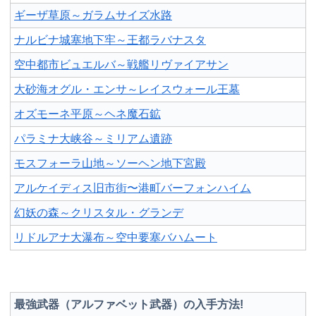
ギーザ草原～ガラムサイズ水路
ナルビナ城塞地下牢～王都ラバナスタ
空中都市ビュエルバ～戦艦リヴァイアサン
大砂海オグル・エンサ～レイスウォール王墓
オズモーネ平原～ヘネ魔石鉱
パラミナ大峡谷～ミリアム遺跡
モスフォーラ山地～ソーヘン地下宮殿
アルケイディス旧市街〜港町バーフォンハイム
幻妖の森～クリスタル・グランデ
リドルアナ大瀑布～空中要塞バハムート
最強武器（アルファベット武器）の入手方法!