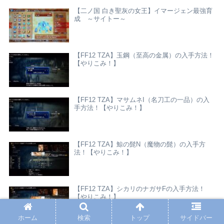
【二ノ国 白き聖灰の女王】イマージェン最強育
成 ～サイトー～
【FF12 TZA】玉鋼（至高の金属）の入手方法！
【やりこみ！】
【FF12 TZA】マサムネI（名刀工の一品）の入
手方法！【やりこみ！】
【FF12 TZA】鯨の髭N（魔物の髭）の入手方
法！【やりこみ！】
【FF12 TZA】シカリのナガサFの入手方法！
【やりこみ！】
ホーム
検索
トップ
サイドバー