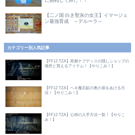
に挑戦してみた！！
【二ノ国 白き聖灰の女王】イマージェ
ン最強育成 ～デルーラ～
カテゴリー別人気記事
【FF12 TZA】死都ナブディスの隠しショップの
場所と買えるアイテム！【やりこみ！】
【FF12 TZA】ヘネ魔石鉱の奥の扉をあける方
法！【やりこみ！】
【FF12 TZA】心得の入手方法一覧！【やりこ
み！】