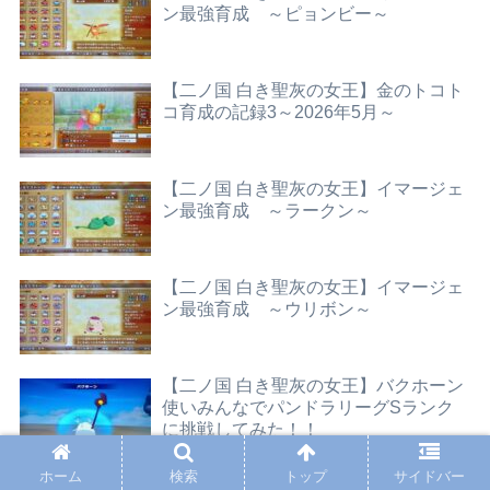
ン最強育成 ～ピョンビー～
【二ノ国 白き聖灰の女王】金のトコト
コ育成の記録3～2026年5月～
【二ノ国 白き聖灰の女王】イマージェ
ン最強育成 ～ラークン～
【二ノ国 白き聖灰の女王】イマージェ
ン最強育成 ～ウリボン～
【二ノ国 白き聖灰の女王】バクホーン
使いみんなでパンドラリーグSランク
に挑戦してみた！！
ホーム
検索
トップ
サイドバー
【二ノ国 白き聖灰の女王】イマージェ