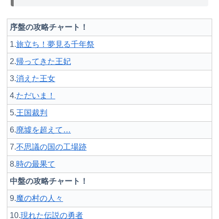
序盤の攻略チャート！
1.
旅立ち！夢見る千年祭
2.
帰ってきた王妃
3.
消えた王女
4.
ただいま！
5.
王国裁判
6.
廃墟を超えて…
7.
不思議の国の工場跡
8.
時の最果て
中盤の攻略チャート！
9.
魔の村の人々
10.
現れた伝説の勇者