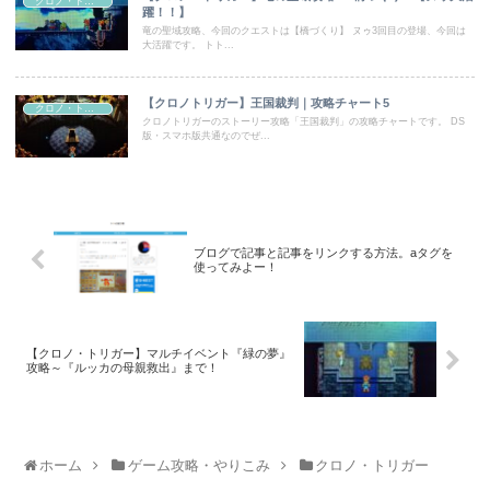
クロノ・トリガー
躍！！】
竜の聖域攻略、今回のクエストは【橋づくり】 ヌゥ3回目の登場、今回は
大活躍です。 トト...
【クロノトリガー】王国裁判｜攻略チャート5
クロノ・トリガー
クロノトリガーのストーリー攻略「王国裁判」の攻略チャートです。 DS
版・スマホ版共通なのでぜ...
ブログで記事と記事をリンクする方法。aタグを
使ってみよー！
【クロノ・トリガー】マルチイベント『緑の夢』
攻略～『ルッカの母親救出』まで！
ホーム
ゲーム攻略・やりこみ
クロノ・トリガー