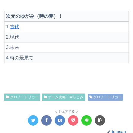
次元のゆがみ（時の夢）！
1.
古代
2.現代
3.未来
4.時の最果て
クロノ・トリガー
ゲーム攻略・やりこみ
クロノ・トリガー
シェアする
totosan