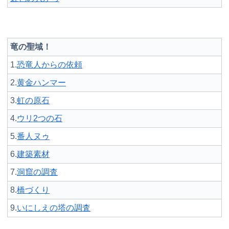
竜の聖域！
1.
恐竜人からの依頼
2.
黄金ハンマー
3.
虹の原石
4.
ウリ2つの石
5.
番人ヌゥ
6.
建築素材
7.
洞窟の調査
8.
橋づくり
9.
いにしえの塔の調査