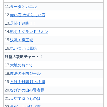
11.
タータとカエル
12.
赤い石 めずらしい石
13.
足跡！追跡！！
14.
戦え！グランドリオン
15.
決戦！魔王城
16.
気がつけば原始
終盤の攻略チャート！
17.
大地のおきて
18.
魔法の王国ジール
19.
とけよ封印 呼べよ嵐
20.
なげきの山の賢者様
21.
天空で待つものは
22.
ラヴォスの呼び声