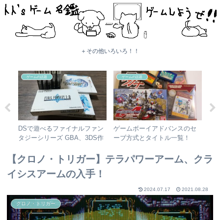
＋その他いろいろ！！
ゲームの話題
ゲームの話題
ハー
DSで遊べるファイナルファン
ゲームボーイアドバンスのセ
D
！
タジーシリーズ GBA、3DS作
ーブ方式とタイトル一覧！
る
品も紹介！！
【購入時参考用】
Li
【クロノ・トリガー】テラパワーアーム、クラ
イシスアームの入手！
2024.07.17
2021.08.28
クロノ・トリガー