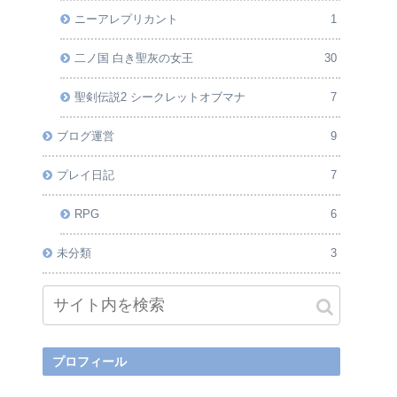
ニーアレプリカント
1
二ノ国 白き聖灰の女王
30
聖剣伝説2 シークレットオブマナ
7
ブログ運営
9
プレイ日記
7
RPG
6
未分類
3
プロフィール