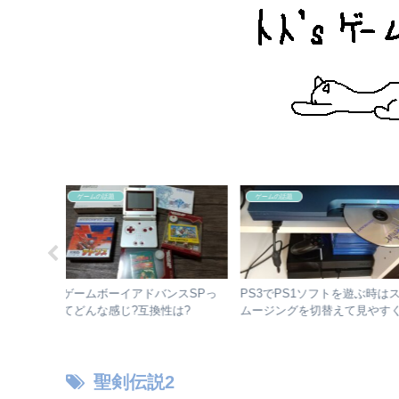
ゲームの話題
ゲームの話題
！PS1ソフ
DSで遊べるドラゴンクエスト
ゲームボーイアドバンスの
！
シリーズ GBA、3DS作品も紹
ブ方式とタイトル一覧！【
介！！
時参考用】
聖剣伝説2