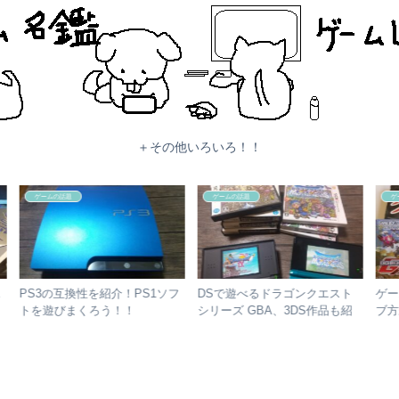
＋その他いろいろ！！
ゲームの話題
ゲームの話題
セー
DSで遊べる聖剣伝説ソフトを
DSで遊べるファイナルファン
D
購入
紹介！！【マナの木を守りまく
タジーシリーズ GBA、3DS作
る
ろう！！】
品も紹介！！
L