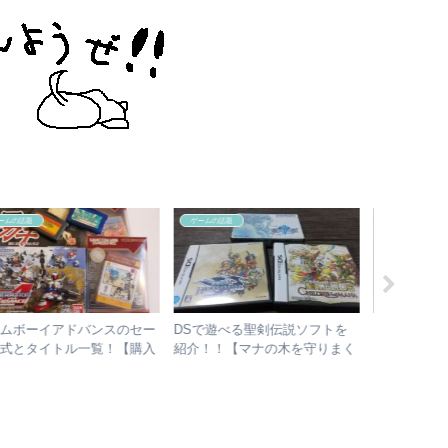
ゲームの話題
ゲームの話題
ゲームの話題
SとGBAの名作を遊びまくれ
DS・GBAなどが遊べる各ハー
ゲームボー
名機！『ニンテンドーDS
ドの互換性、特徴を紹介！！
てどんな感
ite』！