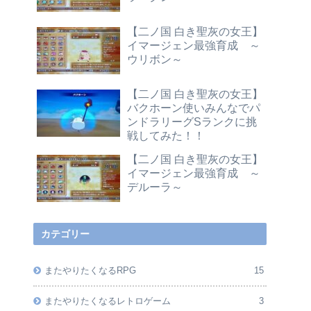
【二ノ国 白き聖灰の女王】
イマージェン最強育成 ～
ウリボン～
【二ノ国 白き聖灰の女王】
バクホーン使いみんなでパ
ンドラリーグSランクに挑
戦してみた！！
【二ノ国 白き聖灰の女王】
イマージェン最強育成 ～
デルーラ～
カテゴリー
またやりたくなるRPG
15
またやりたくなるレトロゲーム
3