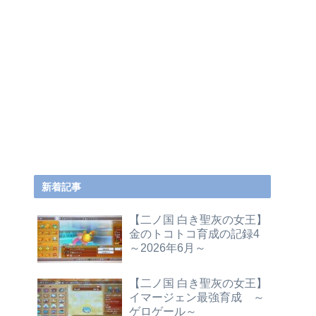
新着記事
【二ノ国 白き聖灰の女王】
金のトコトコ育成の記録4
～2026年6月～
【二ノ国 白き聖灰の女王】
イマージェン最強育成 ～
ゲロゲール～